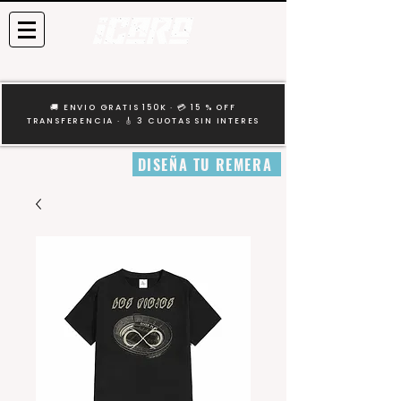
🚚 ENVIO GRATIS 150K · 💳 15 % OFF
TRANSFERENCIA · 🎸 3 CUOTAS SIN INTERES
DISEÑA TU REMERA