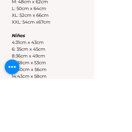
M: 48cm x 62cm
L: 50cm x 64cm
XL: 52cm x 66cm
XXL: 54cm x67cm
Niños
4:31cm x 43cm
6: 35cm x 45cm
8:36cm x 49cm
10:38cm x 53cm
12:40cm x 56cm
14:43cm x 58cm
POLÍTICAS DE CAMBIO
Tenes 30 dias para realizar el
cambio, el producto debe
encontrarse sin uso y en su
packaging original.Los cambios
se realizan solamente por lo