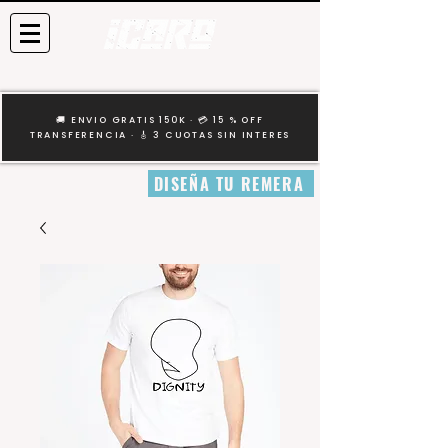
🚚 ENVIO GRATIS 150K · 💳 15 % OFF
TRANSFERENCIA · 🎸 3 CUOTAS SIN INTERES
DISEÑA TU REMERA