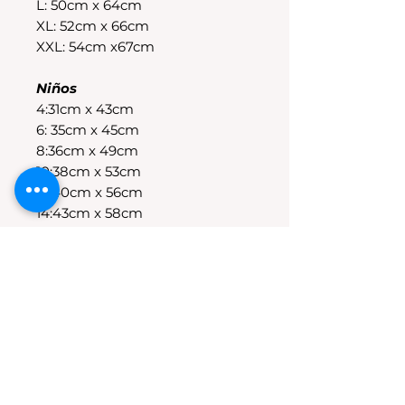
L: 50cm x 64cm
XL: 52cm x 66cm
XXL: 54cm x67cm
Niños
4:31cm x 43cm
6: 35cm x 45cm
8:36cm x 49cm
10:38cm x 53cm
12:40cm x 56cm
14:43cm x 58cm
POLÍTICAS DE CAMBIO
Tenes 30 dias para realizar el
cambio, el producto debe
encontrarse sin uso y en su
packaging original.Los cambios
se realizan solamente por lo
disponible en stock en el