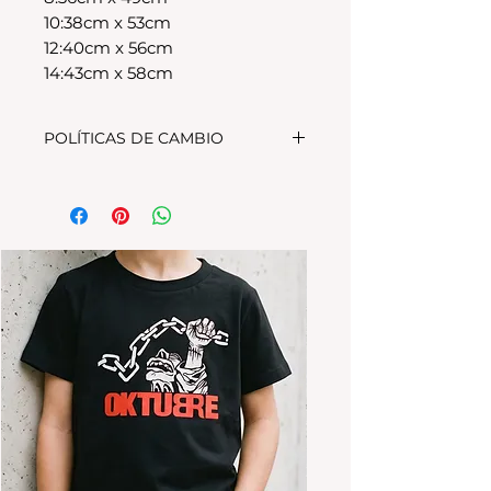
10:38cm x 53cm
12:40cm x 56cm
14:43cm x 58cm
POLÍTICAS DE CAMBIO
Tenes 30 dias para realizar el
cambio, el producto debe
encontrarse sin uso y en su
packaging original.Los cambios
se realizan solamente por lo
disponible en stock en el
local.Tener en cuenta que se
estampa a pedido, el stock de la
tienda online para compras
nuevas NO es el mismo que el del
local
Los productos personalizados NO
TIENEN CAMBIO.
*La ropa de otras temporadas o