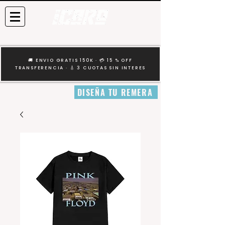
🚚 ENVIO GRATIS 150K · 💳 15 % OFF
TRANSFERENCIA · 🎸 3 CUOTAS SIN INTERES
DISEÑA TU REMERA