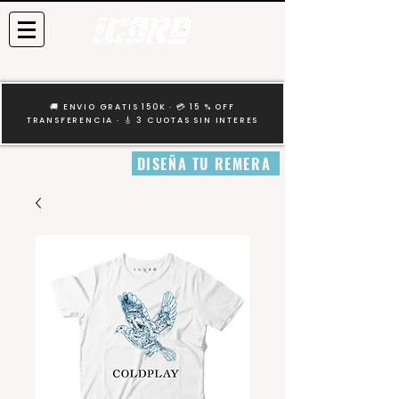
🚚 ENVIO GRATIS 150K · 💳 15 % OFF
TRANSFERENCIA · 🎸 3 CUOTAS SIN INTERES
DISEÑA TU REMERA