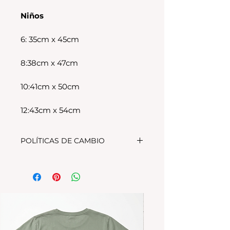
Niños
6: 35cm x 45cm
8:38cm x 47cm
10:41cm x 50cm
12:43cm x 54cm
POLÍTICAS DE CAMBIO
Tenes 30 dias para realizar el
cambio, el producto debe
encontrarse sin uso y en su
packaging original.Los cambios
se realizan solamente por lo
disponible en stock en el
local.Tener en cuenta que se