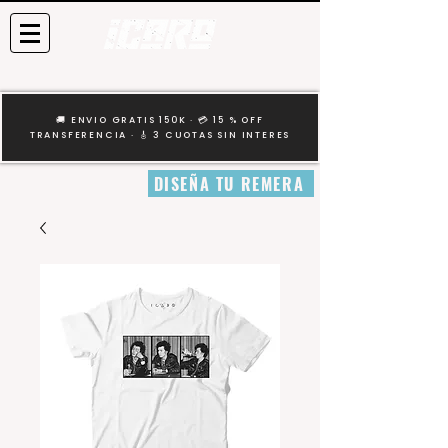
🚚 ENVIO GRATIS 150K · 💳 15 % OFF
TRANSFERENCIA · 🎸 3 CUOTAS SIN INTERES
DISEÑA TU REMERA