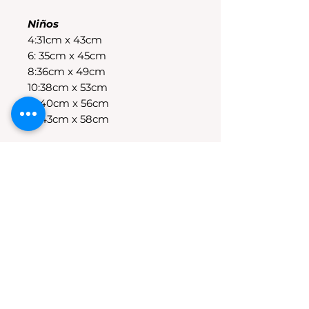
Niños
4:31cm x 43cm
6: 35cm x 45cm
8:36cm x 49cm
10:38cm x 53cm
12:40cm x 56cm
14:43cm x 58cm
POLÍTICAS DE CAMBIO
Tenes 30 dias para realizar el
cambio, el producto debe
encontrarse sin uso y en su
packaging original.Los cambios
se realizan solamente por lo
disponible en stock en el
local.Tener en cuenta que se
estampa a pedido, el stock de la
tienda online para compras