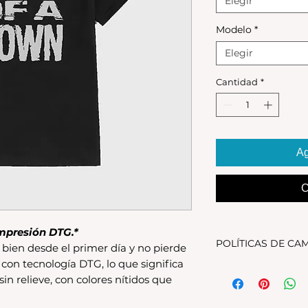
Elegir
Modelo
*
Elegir
Cantidad
*
Ag
C
mpresión DTG.*
POLÍTICAS DE CA
bien desde el primer día y no pierde
 con tecnología DTG, lo que significa
Tenes 30 dias para 
 sin relieve, con colores nítidos que
debe encontrarse s
original.Los cambio