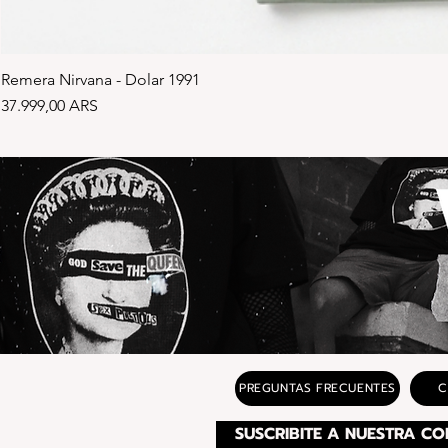
Remera Nirvana - Dolar 1991
Precio
37.999,00 ARS
PREGUNTAS FRECUENTES
C