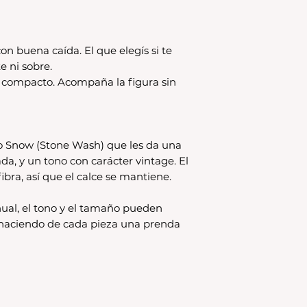
disponible en stock
se estampa a pedido
para compras nuev
local
on buena caída. El que elegís si te
Los productos per
e ni sobre.
CAMBIO.
s compacto. Acompaña la figura sin
*La ropa de otras 
tienda online como
CAMBIO. Sin excep
En el caso de quere
o Snow (Stone Wash) que les da una
interior, deberás 
ada, y un tono con carácter vintage. El
24680068 o vía ma
ibra, así que el calce se mantiene.
coordinar. Los env
a cargo del compr
ual, el tono y el tamaño pueden
, haciendo de cada pieza una prenda