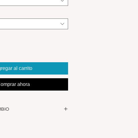
regar al carrito
omprar ahora
MBIO
realizar el cambio, el producto
in uso y en su packaging
s se realizan solamente por lo