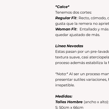
*Calce*
Tenemos dos cortes:
Regular Fit
: Recto, cómodo, c
gusta que la remera no apriet
Woman Fit
: Entallado y má
quedar ajustado de más.
Línea Nevadas
Estas pasan por un pre-lavad
textura suave, casi aterciopel
proceso además estabiliza la f
*Nota:*
Al ser un proceso man
presentar sutiles variaciones
irrepetible.
Medidas:
Talles Hombre
(ancho x alto):
S: 50cm x 66cm