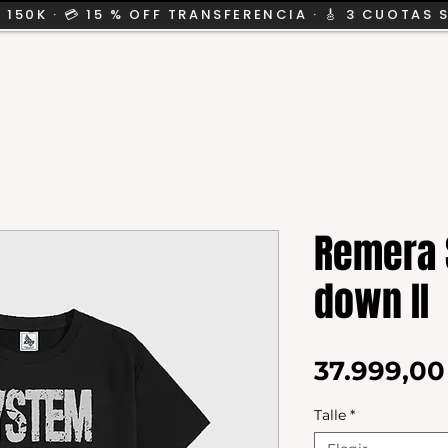
 150K · 💳 15 % OFF TRANSFERENCIA · 🎸 3 CUOTAS 
CION
SALE
KIDS
Remera 
down II
37.999,0
Talle
*