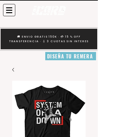
🚚 ENVIO GRATIS 150K · 💳 15 % OFF
TRANSFERENCIA · 🎸 3 CUOTAS SIN INTERES
DISEÑA TU REMERA