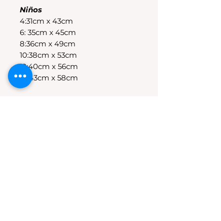
Niños
4:31cm x 43cm
6: 35cm x 45cm
8:36cm x 49cm
10:38cm x 53cm
12:40cm x 56cm
14:43cm x 58cm
POLÍTICAS DE CAMBIO
Tenes 30 dias para realizar el
cambio, el producto debe
encontrarse sin uso y en su
packaging original.Los cambios
se realizan solamente por lo
disponible en stock en el
local.Tener en cuenta que se
estampa a pedido, el stock de la
tienda online para compras
nuevas NO es el mismo que el del