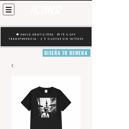
🚚 ENVIO GRATIS 150K · 💳 15 % OFF
TRANSFERENCIA · 🎸 3 CUOTAS SIN INTERES
DISEÑA TU REMERA