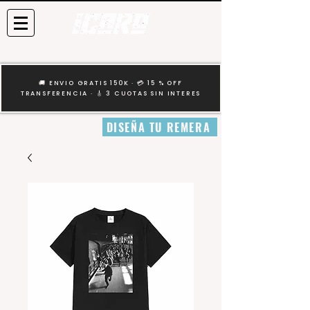
🚚 ENVIO GRATIS 150K · 💳 15 % OFF
TRANSFERENCIA · 🎸 3 CUOTAS SIN INTERES
DISEÑA TU REMERA