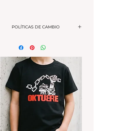
POLÍTICAS DE CAMBIO
Tenes 30 dias para realizar el
cambio, el producto debe
encontrarse sin uso y en su
packaging original.Los cambios
se realizan solamente por lo
disponible en stock en el
local.Tener en cuenta que se
estampa a pedido, el stock de la
tienda online para compras
nuevas NO es el mismo que el del
local
Los productos personalizados NO
TIENEN CAMBIO.
*La ropa de otras temporadas o
rebajas tanto de la tienda online
como del local NO TIENE