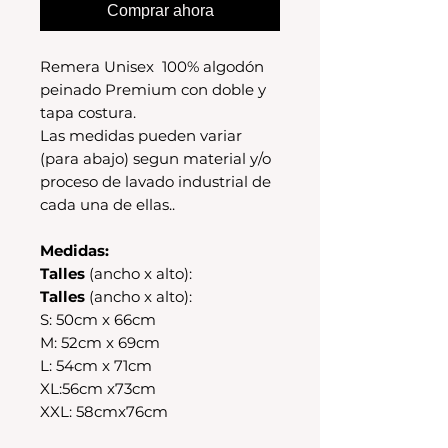
Comprar ahora
Remera Unisex 100% algodón
peinado Premium con doble y
tapa costura.
Las medidas pueden variar
(para abajo) segun material y/o
proceso de lavado industrial de
cada una de ellas..
Medidas:
Talles
(ancho x alto):
Talles
(ancho x alto):
S: 50cm x 66cm
M: 52cm x 69cm
L: 54cm x 71cm
XL:56cm x73cm
XXL: 58cmx76cm