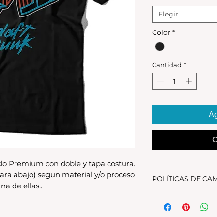
Elegir
Color
*
Cantidad
*
Ag
C
o Premium con doble y tapa costura.
ara abajo) segun material y/o proceso
POLÍTICAS DE CA
na de ellas..
Tenes 30 dias para 
debe encontrarse s