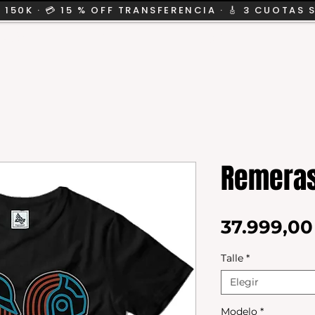
 150K · 💳 15 % OFF TRANSFERENCIA · 🎸 3 CUOTAS 
CION
SALE
KIDS
Remeras
37.999,0
Talle
*
Elegir
Modelo
*