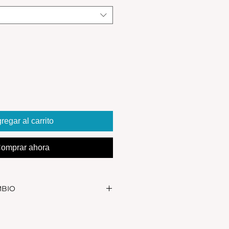
regar al carrito
omprar ahora
MBIO
realizar el cambio, el producto
in uso y en su packaging