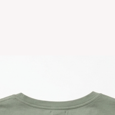
original.Los cambio
disponible en stock
se estampa a pedido
para compras nuev
local
Los productos per
CAMBIO.
*La ropa de otras 
tienda online como
CAMBIO. Sin excep
En el caso de quere
interior, deberás 
24680068 o vía ma
coordinar. Los env
a cargo del compr