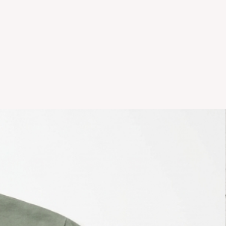
s se realizan solamente por lo
 en el local.Tener en cuenta que
, el stock de la tienda online
as NO es el mismo que el del
sonalizados NO TIENEN
temporadas o rebajas tanto de la
 del local NO TIENE
ción.
r hacer un cambio y vivas en el
comunicarte por whatsapp +5411
il info@icaroremeras.com para
íos por devolución son siempre
ador.