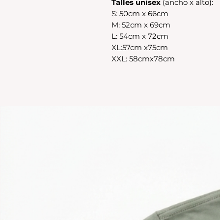
Talles unisex
(ancho x alto):
S: 50cm x 66cm
M: 52cm x 69cm
L: 54cm x 72cm
XL:57cm x75cm
XXL: 58cmx78cm