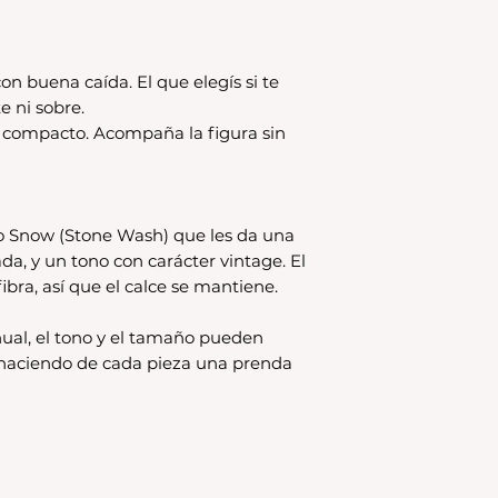
original.Los cambio
disponible en stock
se estampa a pedido
para compras nuev
on buena caída. El que elegís si te
local
e ni sobre.
Los productos per
s compacto. Acompaña la figura sin
CAMBIO.
*La ropa de otras 
tienda online como
CAMBIO. Sin excep
En el caso de quere
o Snow (Stone Wash) que les da una
interior, deberás 
ada, y un tono con carácter vintage. El
24680068 o vía ma
ibra, así que el calce se mantiene.
coordinar. Los env
a cargo del compr
ual, el tono y el tamaño pueden
, haciendo de cada pieza una prenda