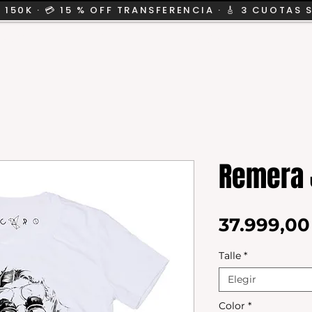
 150K · 💳 15 % OFF TRANSFERENCIA · 🎸 3 CUOTAS 
CION
SALE
KIDS
Remera 
37.999,0
Talle
*
Elegir
Color
*