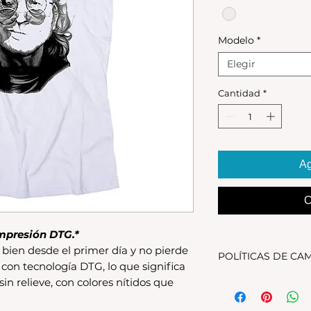
Modelo
*
Elegir
Cantidad
*
Ag
C
mpresión DTG.*
bien desde el primer día y no pierde
POLÍTICAS DE CA
 con tecnología DTG, lo que significa
 sin relieve, con colores nítidos que
Tenes 30 dias para 
debe encontrarse s