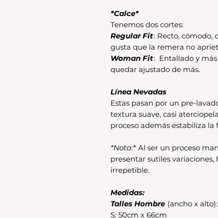
*Calce*
Tenemos dos cortes:
Regular Fit
: Recto, cómodo, c
gusta que la remera no apriet
Woman Fit
: Entallado y má
quedar ajustado de más.
Línea Nevadas
Estas pasan por un pre-lavad
textura suave, casi aterciopel
proceso además estabiliza la f
*Nota:*
Al ser un proceso man
presentar sutiles variaciones
irrepetible.
Medidas:
Talles Hombre
(ancho x alto):
S: 50cm x 66cm