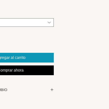
regar al carrito
omprar ahora
MBIO
realizar el cambio, el producto
in uso y en su packaging